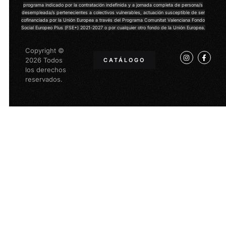
programa indicado por la contratación indefinida y a jornada completa de persona/s
desempleada/s pertenecientes a colectivos vulnerables, actuación susceptible de ser
cofinanciada por la Unión Europea a través del Programa Comunitat Valenciana Fondo
Social Europeo Plus (FSE+) 2021-2027
o por cualquier otro fondo de la Unión Europea.
Copyright ©
2026 Todos
CATÁLOGO
los derechos
reservados.